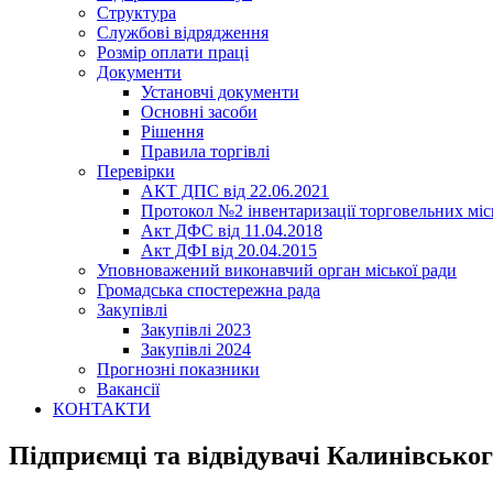
Структура
Службові відрядження
Розмір оплати праці
Документи
Установчі документи
Основні засоби
Рішення
Правила торгівлі
Перевірки
АКТ ДПС від 22.06.2021
Протокол №2 інвентаризації торговельних місц
Акт ДФС від 11.04.2018
Акт ДФІ від 20.04.2015
Уповноважений виконавчий орган міської ради
Громадська спостережна рада
Закупівлі
Закупівлі 2023
Закупівлі 2024
Прогнозні показники
Вакансії
КОНТАКТИ
Підприємці та відвідувачі Калинівськог