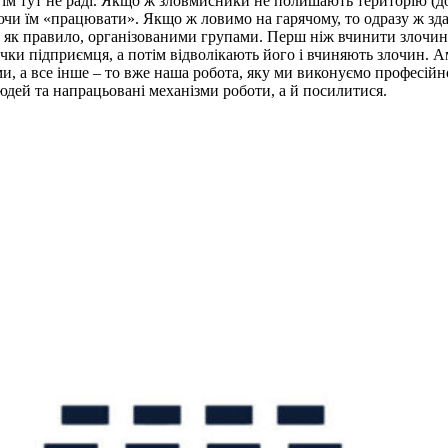
що їм тут не раді. Якщо ж зловмисники не полишають територію 
чи їм «працювати». Якщо ж ловимо на гарячому, то одразу ж здає
як правило, організованими групами. Перш ніж вчинити злочин (
чки підприємця, а потім відволікають його і вчиняють злочин. А
и, а все інше – то вже наша робота, яку ми виконуємо професійно.
юдей та напрацьовані механізми роботи, а й посилитися.