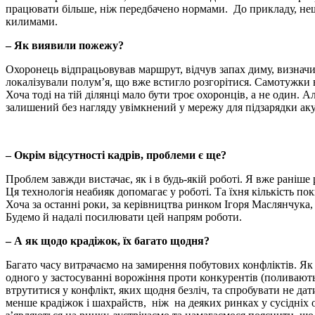
працювати більше, ніж передбачено нормами. До прикладу, нещо
килимами.
– Як виявили пожежу?
Охоронець відпрацьовував маршрут, відчув запах диму, визначи
локалізували полум’я, що вже встигло розгорітися. Самотужки в
Хоча тоді на тій ділянці мало бути троє охоронців, а не один. 
залишений без нагляду увімкнений у мережу для підзарядки аку
– Окрім відсутності кадрів, проблеми є ще?
Проблем завжди вистачає, як і в будь-якій роботі. Я вже раніш
Ця технологія неабияк допомагає у роботі. Та їхня кількість п
Хоча за останні роки, за керівництва ринком Ігоря Маслянчука, м
Будемо й надалі посилювати цей напрям роботи.
–
А як щодо крадіжок, їх багато щодня?
Багато часу витрачаємо на замирення побутових конфліктів. Як
одного у застосуванні ворожіння проти конкурентів (поливают
втрутитися у конфлікт, яких щодня безліч, та спробувати не дат
менше крадіжок і шахрайств, ніж на деяких ринках у сусідніх о