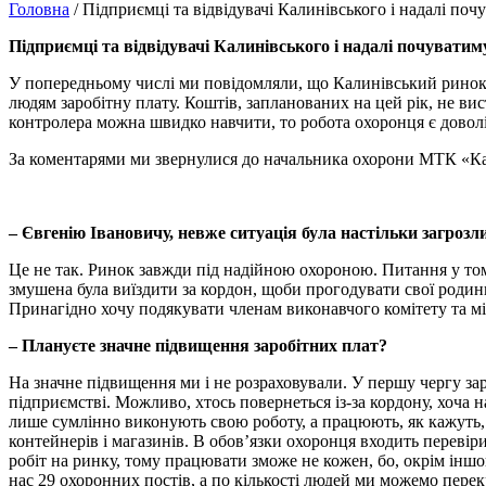
Головна
/ Підприємці та відвідувачі Калинівського і надалі по
Підприємці та відвідувачі Калинівського і надалі почуватим
У попередньому числі ми повідомляли, що Калинівський ринок, 
людям заробітну плату. Коштів, запланованих на цей рік, не ви
контролера можна швидко навчити, то робота охоронця є доволі
За коментарями ми звернулися до начальника охорони МТК «
–
Євгенію Івановичу, невже ситуація була настільки загроз
Це не так. Ринок завжди під надійною охороною. Питання у тому
змушена була виїздити за кордон, щоби прогодувати свої родини.
Принагідно хочу подякувати членам виконавчого комітету та міс
– Плануєте значне підвищення заробітних плат?
На значне підвищення ми і не розраховували. У першу чергу зар
підприємстві. Можливо, хтось повернеться із-за кордону, хоча н
лише сумлінно виконують свою роботу, а працюють, як кажуть, 
контейнерів і магазинів. В обов’язки охоронця входить перевір
робіт на ринку, тому працювати зможе не кожен, бо, окрім іншог
нас 29 охоронних постів, а по кількості людей ми можемо перек