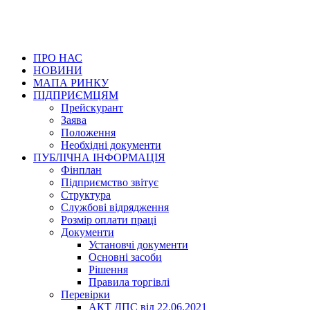
ПРО НАС
НОВИНИ
МАПА РИНКУ
ПІДПРИЄМЦЯМ
Прейскурант
Заява
Положення
Необхідні документи
ПУБЛІЧНА ІНФОРМАЦІЯ
Фінплан
Підприємство звітує
Структура
Службові відрядження
Розмір оплати праці
Документи
Установчі документи
Основні засоби
Рішення
Правила торгівлі
Перевірки
АКТ ДПС від 22.06.2021