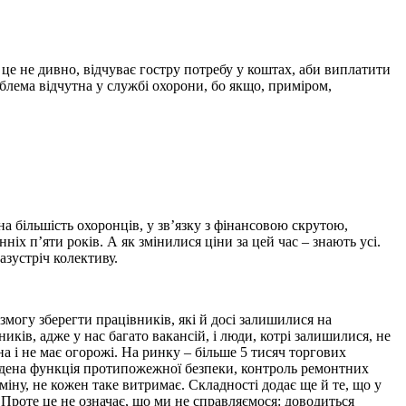
це не дивно, відчуває гостру потребу у коштах, аби виплатити
облема відчутна у службі охорони, бо якщо, приміром,
а більшість охоронців, у зв’язку з фінансовою скрутою,
іх п’яти років. А як змінилися ціни за цей час – знають усі.
азустріч колективу.
змогу зберегти працівників, які й досі залишилися на
ків, адже у нас багато вакансій, і люди, котрі залишилися, не
 і не має огорожі. На ринку – більше 5 тисяч торгових
кладена функція протипожежної безпеки, контроль ремонтних
міну, не кожен таке витримає. Складності додає ще й те, що у
 Проте це не означає, що ми не справляємося: доводиться