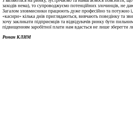
з’являються на ринку, зустрічаємо та намагаємося пояснити, 
заходів нема), то супроводжуємо потенційних злочинців, не даю
Загалом зловмисники працюють дуже професійно та потужно і, 
«касири» кілька днів приглядаються, вивчають поведінку та зви
хочу закликати підприємців та відвідувачів ринку бути пильним
підвищенням заробітної плати нам вдасться не лише зберегти л
Роман КЛИМ