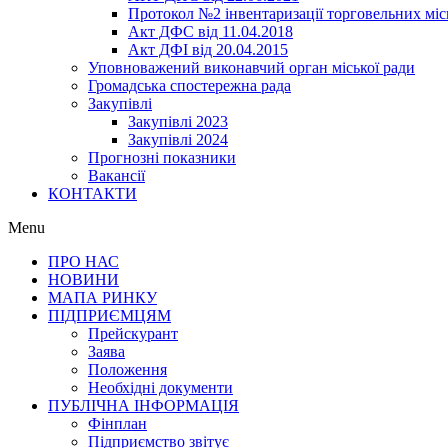
Протокол №2 інвентаризації торговельних місц
Акт ДФС від 11.04.2018
Акт ДФІ від 20.04.2015
Уповноважений виконавчий орган міської ради
Громадська спостережна рада
Закупівлі
Закупівлі 2023
Закупівлі 2024
Прогнозні показники
Вакансії
КОНТАКТИ
Menu
ПРО НАС
НОВИНИ
МАПА РИНКУ
ПІДПРИЄМЦЯМ
Прейскурант
Заява
Положення
Необхідні документи
ПУБЛІЧНА ІНФОРМАЦІЯ
Фінплан
Підприємство звітує