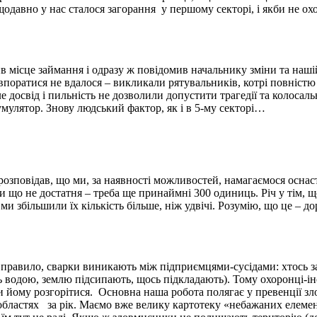
давно у нас сталося загорання у першому секторі, і якби не охо
в місце займання і одразу ж повідомив начальнику зміни та наші
поратися не вдалося – викликали рятувальників, котрі повністю 
Але досвід і пильність не дозволили допустити трагедії та колос
мулятор. Знову людський фактор, як і в 5-му секторі…
е розповідав, що ми, за наявності можливостей, намагаємося осн
оки що не достатня – треба ще принаймні 300 одиниць. Річ у тім, 
и збільшили їх кількість більше, ніж удвічі. Розумію, що це – до
 правило, сварки виникають між підприємцями-сусідами: хтось з
ь водою, землю підсипають, щось підкладають). Тому охоронці-і
и йому розгорітися. Основна наша робота полягає у превенції зло
бластях за рік. Маємо вже велику картотеку «небажаних елементі