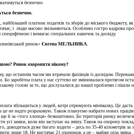
чуватимуться безпечно
уться безпечно.
найбільший платник податків та зборів до міського бюджету, як 
стачає, і люди масово звільняються. Особливо гостро кадрова пр
 специфічною і вимагає спеціальних навичок та досвіду.
Калинівський ринок»
Євгена МЕЛЬНИКА
.
ливою? Ринок охороняти нікому?
, що останнім часом ми втрачали фахівців із досвідом. Переважн
 Бо заробітна плата у нас суттєво не змінювалася протягом останн
ькому голові за те, що дослухалися до нашої проблеми і пішли н
плата збільшиться у людей, котрі отримують мінімалку. Це дасть 
а це не надто розраховую. Також плануємо набрати нових працівни
ще й за «того хлопця» безкоштовно. Бо територія ринку величезна
ити усі замки, коли він заступає на зміну. Також на охорону по
о, доводиться дуже багато ходити – десь по 35-40 кілометрів за з
рити лише 18. Не вистачає 21 охоронця, а це – майже ціла зміна.