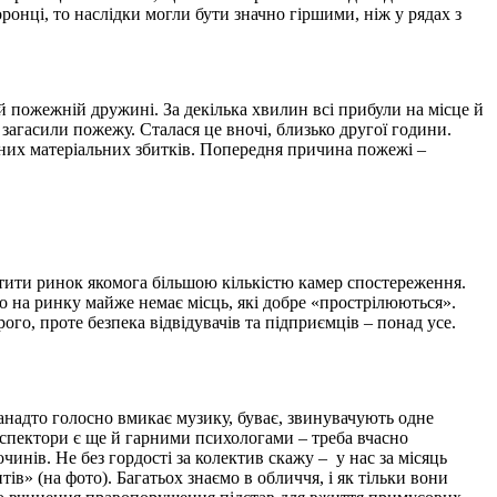
ронці, то наслідки могли бути значно гіршими, ніж у рядах з
й пожежній дружині. За декілька хвилин всі прибули на місце й
загасили пожежу. Сталася це вночі, близько другої години.
альних матеріальних збитків. Попередня причина пожежі –
астити ринок якомога більшою кількістю камер спостереження.
що на ринку майже немає місць, які добре «прострілюються».
рого, проте безпека відвідувачів та підприємців – понад усе.
анадто голосно вмикає музику, буває, звинувачують одне
нспектори є ще й гарними психологами – треба вчасно
чинів. Не без гордості за колектив скажу – у нас за місяць
в» (на фото). Багатьох знаємо в обличчя, і як тільки вони