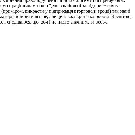
(до вчинення правопорушення підстав для вжиття примусових
мо працівникам поліції, які закріплені за підприємством.
приміром, викрасти у підприємця вторговані гроші) так звані
маторів викрити легше, але це також кропітка робота. Зрештою,
 І сподіваюся, що хоч і не надто значним, та все ж